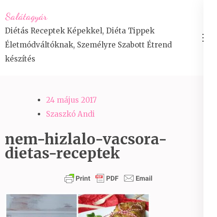
Skip
Salátagyár
to
Diétás Receptek Képekkel, Diéta Tippek
content
Életmódváltóknak, Személyre Szabott Étrend
(Press
készítés
Enter)
24 május 2017
Szaszkó Andi
nem-hizlalo-vacsora-
dietas-receptek