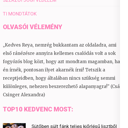
TI MONDTÁTOK
OLVASÓI VÉLEMÉNY
„Kedves Reya, nemrég bukkantam az oldaladra, ami
első ránézésre annyira kellemes csalódás volt a sok
fogyózós blog közt, hogy azt mondtam magamban, ha
én írnék, pontosan ilyet akarnék írni! Tetszik a
receptjeidben, hogy általában nincs szükség semmi
különleges, nehezen beszerezhető alapanyagra!” (Csáky
Csinger Alexandra)
TOP10 KEDVENC MOST:
Sütőben sült fánk teljes kiőrlésű lisztből