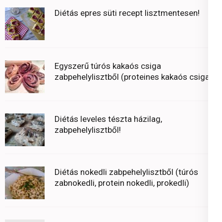
Diétás epres süti recept lisztmentesen!
Egyszerű túrós kakaós csiga
zabpehelylisztből (proteines kakaós csiga)
Diétás leveles tészta házilag,
zabpehelylisztből!
Diétás nokedli zabpehelylisztből (túrós
zabnokedli, protein nokedli, prokedli)