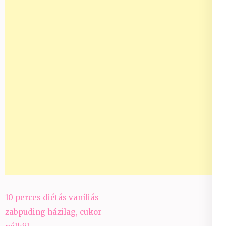
Bejegyzés
10 perces diétás vaníliás
navigáció
zabpuding házilag, cukor