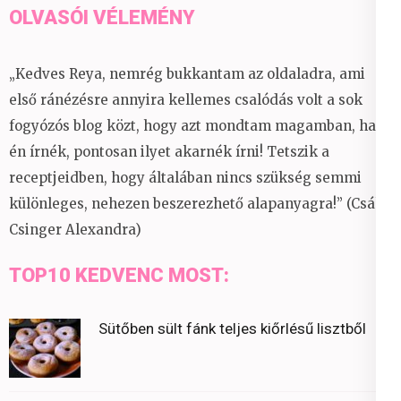
OLVASÓI VÉLEMÉNY
„Kedves Reya, nemrég bukkantam az oldaladra, ami
első ránézésre annyira kellemes csalódás volt a sok
fogyózós blog közt, hogy azt mondtam magamban, ha
én írnék, pontosan ilyet akarnék írni! Tetszik a
receptjeidben, hogy általában nincs szükség semmi
különleges, nehezen beszerezhető alapanyagra!” (Csáky
Csinger Alexandra)
TOP10 KEDVENC MOST:
Sütőben sült fánk teljes kiőrlésű lisztből