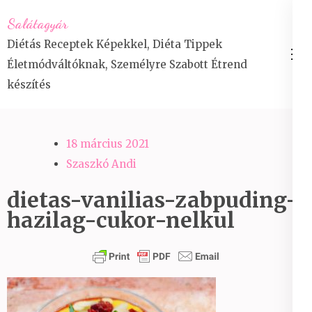
Skip
Salátagyár
to
Diétás Receptek Képekkel, Diéta Tippek
content
Életmódváltóknak, Személyre Szabott Étrend
(Press
készítés
Enter)
18 március 2021
Szaszkó Andi
dietas-vanilias-zabpuding-
hazilag-cukor-nelkul