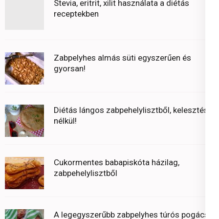
Stevia, eritrit, xilit használata a diétás
receptekben
Zabpelyhes almás süti egyszerűen és
gyorsan!
Diétás lángos zabpehelylisztből, kelesztés
nélkül!
Cukormentes babapiskóta házilag,
zabpehelylisztből
A legegyszerűbb zabpelyhes túrós pogácsa