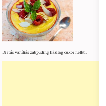
Diétás vaníliás zabpuding házilag cukor nélkül