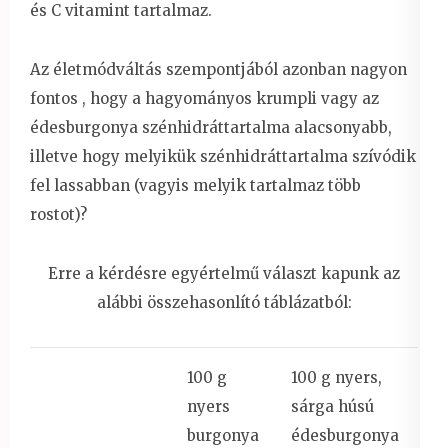
és C vitamint tartalmaz.
Az életmódváltás szempontjából azonban nagyon
fontos , hogy a hagyományos krumpli vagy az
édesburgonya szénhidráttartalma alacsonyabb,
illetve hogy melyikük szénhidráttartalma szívódik
fel lassabban (vagyis melyik tartalmaz több
rostot)?
Erre a kérdésre egyértelmű választ kapunk az
alábbi összehasonlító táblázatból:
100 g
100 g nyers,
nyers
sárga húsú
burgonya
édesburgonya