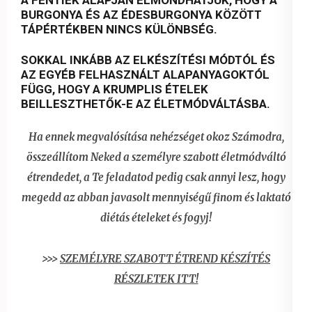
BURGONYA ÉS AZ ÉDESBURGONYA KÖZÖTT
TÁPÉRTÉKBEN NINCS KÜLÖNBSÉG.
SOKKAL INKÁBB AZ ELKÉSZÍTÉSI MÓDTÓL ÉS
AZ EGYÉB FELHASZNÁLT ALAPANYAGOKTÓL
FÜGG, HOGY A KRUMPLIS ÉTELEK
BEILLESZTHETŐK-E AZ ÉLETMÓDVÁLTÁSBA.
Ha ennek megvalósítása nehézséget okoz Számodra,
összeállítom Neked a személyre szabott életmódváltó
étrendedet, a Te feladatod pedig csak annyi lesz, hogy
megedd az abban javasolt mennyiségű finom és laktató
diétás ételeket és fogyj!
>>>
SZEMÉLYRE SZABOTT ÉTREND KÉSZÍTÉS
RÉSZLETEK ITT!