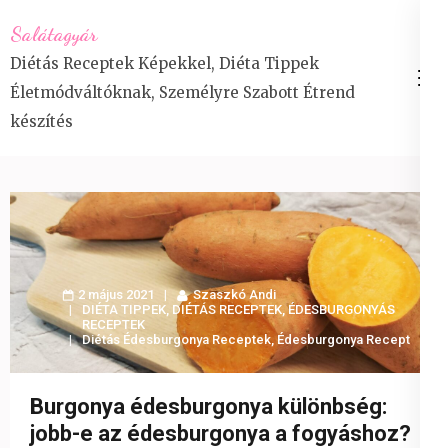
Skip
Salátagyár
to
Diétás Receptek Képekkel, Diéta Tippek
content
Életmódváltóknak, Személyre Szabott Étrend
(Press
készítés
Enter)
2 május 2021
Szaszkó Andi
DIÉTA TIPPEK
,
DIÉTÁS RECEPTEK
,
ÉDESBURGONYÁS
RECEPTEK
Diétás Édesburgonya Receptek
,
Édesburgonya Recept
Burgonya édesburgonya különbség:
jobb-e az édesburgonya a fogyáshoz?