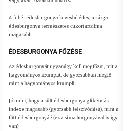
vagy akár rózsaszín húsú is.
A fehér édesburgonya kevésbé édes, a sárga
édesburgonya természetes cukortartalma
magasabb.
ÉDESBURGONYA FŐZÉSE
Az édesburgonyát ugyanúgy kell megfőzni, mit a
hagyományos krumplit, de gyorsabban megfő,
mint a hagyományos krumpli.
Jó tudni, hogy a sült édesburgonya glikémiás
indexe magasabb (gyorsabb felszívódású), mint a
főtt édesburgonyáé (ez a sima burgonyával is így
van).