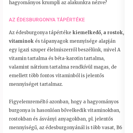
hagyományos krumpli az alakunkra nézve?
AZ ÉDESBURGONYA TÁPÉRTÉKE
Az édesburgonya tápértéke
kiemelkedő, a rostok,
vitaminok
és tápanyagok mennyisége alapján
egy igazi szuper élelmiszerről beszélünk, mivel A
vitamin tartalma és béta-karotin tartalma,
valamint nátrium tartalma rendkívül magas, de
emellett több fontos vitaminból is jelentős
mennyiséget tartalmaz.
Figyelemreméltó azonban, hogy a hagyományos
burgonya is hasonlóan bővelkedik vitaminokban,
rostokban és ásványi anyagokban, pl. jelentős
mennyiségű, az édesburgonyánál is több vasat, B6