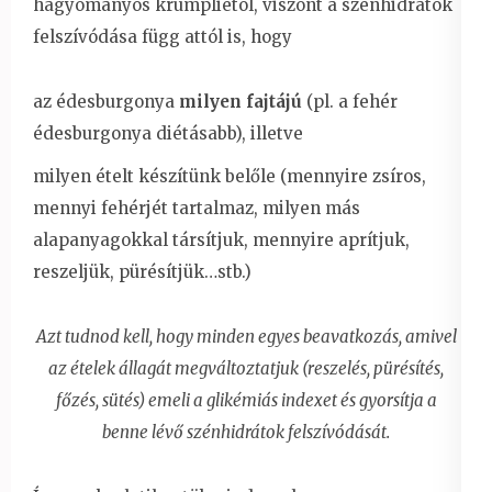
hagyományos krumpliétól, viszont a szénhidrátok
felszívódása függ attól is, hogy
az édesburgonya
milyen fajtájú
(pl. a fehér
édesburgonya diétásabb), illetve
milyen ételt készítünk belőle (mennyire zsíros,
mennyi fehérjét tartalmaz, milyen más
alapanyagokkal társítjuk, mennyire aprítjuk,
reszeljük, pürésítjük…stb.)
Azt tudnod kell, hogy minden egyes beavatkozás, amivel
az ételek állagát megváltoztatjuk (reszelés, pürésítés,
főzés, sütés) emeli a glikémiás indexet és gyorsítja a
benne lévő szénhidrátok felszívódását.