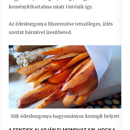
keményítőtartalma miatt történik így.
Az édesburgonya fűszerezése tetszőleges, ízlés
szerint bármivel ízesítheted.
Sült édesburgonya hagyományos krumpli helyett
A FENTIEK ALAPJÁN ELMONDHATJUK, HOGY A