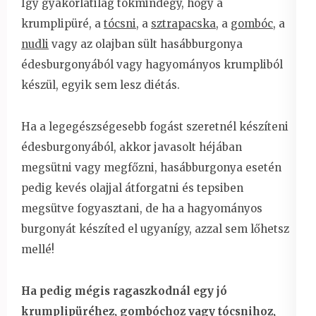
Így gyakorlatilag tökmindegy, hogy a
krumplipüré, a
tócsni
, a
sztrapacska
, a
gombóc
, a
nudli
vagy az olajban sült hasábburgonya
édesburgonyából vagy hagyományos krumpliból
készül, egyik sem lesz diétás.
Ha a legegészségesebb fogást szeretnél készíteni
édesburgonyából, akkor javasolt héjában
megsütni vagy megfőzni, hasábburgonya esetén
pedig kevés olajjal átforgatni és tepsiben
megsütve fogyasztani, de ha a hagyományos
burgonyát készíted el ugyanígy, azzal sem lőhetsz
mellé!
Ha pedig mégis ragaszkodnál egy jó
krumplipüréhez, gombóchoz vagy tócsnihoz,