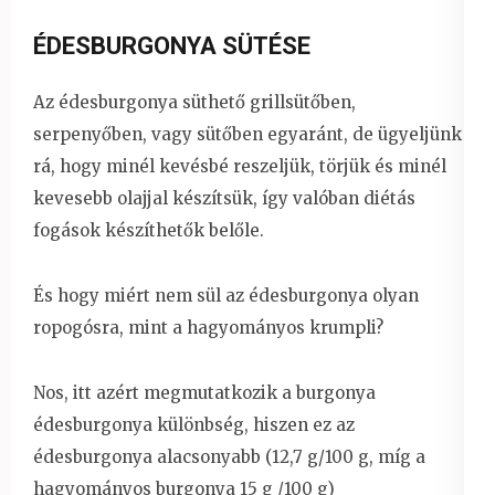
ÉDESBURGONYA SÜTÉSE
Az édesburgonya süthető grillsütőben,
serpenyőben, vagy sütőben egyaránt, de ügyeljünk
rá, hogy minél kevésbé reszeljük, törjük és minél
kevesebb olajjal készítsük, így valóban diétás
fogások készíthetők belőle.
És hogy miért nem sül az édesburgonya olyan
ropogósra, mint a hagyományos krumpli?
Nos, itt azért megmutatkozik a burgonya
édesburgonya különbség, hiszen ez az
édesburgonya alacsonyabb (12,7 g/100 g, míg a
hagyományos burgonya 15 g /100 g)