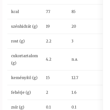
kcal
77
85
szénhidrát (g)
19
20
rost (g)
2.2
3
cukortartalom
4.2
n.a.
(g)
keményítő (g)
15
12.7
fehérje (g)
2
1.6
zsír (g)
0.1
0.1