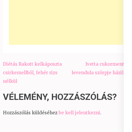
Bejegyzés
Diétás Rakott kelkáposzta
Ivetta cukormentes
navigáció
csirkemellből, fehér rizs
levendula szörpje házilag
nélkül
VÉLEMÉNY, HOZZÁSZÓLÁS?
Hozzászólás küldéséhez
be kell jelentkezni
.