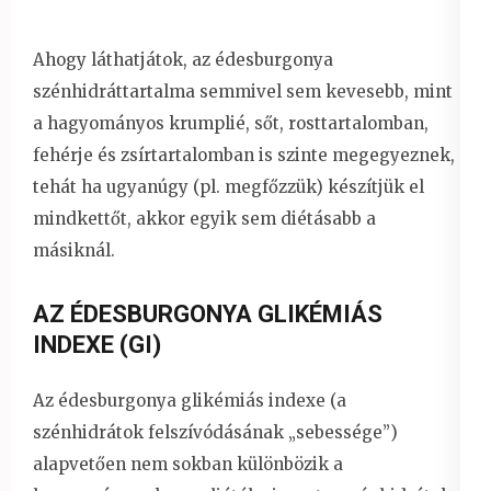
Ahogy láthatjátok, az édesburgonya
szénhidráttartalma semmivel sem kevesebb, mint
a hagyományos krumplié, sőt, rosttartalomban,
fehérje és zsírtartalomban is szinte megegyeznek,
tehát ha ugyanúgy (pl. megfőzzük) készítjük el
mindkettőt, akkor egyik sem diétásabb a
másiknál.
AZ ÉDESBURGONYA GLIKÉMIÁS
INDEXE (GI)
Az édesburgonya glikémiás indexe (a
szénhidrátok felszívódásának „sebessége”)
alapvetően nem sokban különbözik a