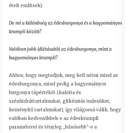
ételt említsek).
De mi a különbség az édesburgonya és a hagyományos
krumpli között?
Valóban jobb (diétásabb) az édesburgonya, mint a
hagyományos krumpli?
Ahhoz, hogy megtudjuk, meg kell nézni mind az
édesburgonya, mind pedig a hagyományos
burgonya tápértékét (kalória és
szénhidráttartalmukat, glikémiás indexüket,
keményítő tartalmukat), így világossá válik, hogy
valóban kedvezőbbek-e az édeskrumpli
paraméterei és tényleg „bűnösebb”-e a