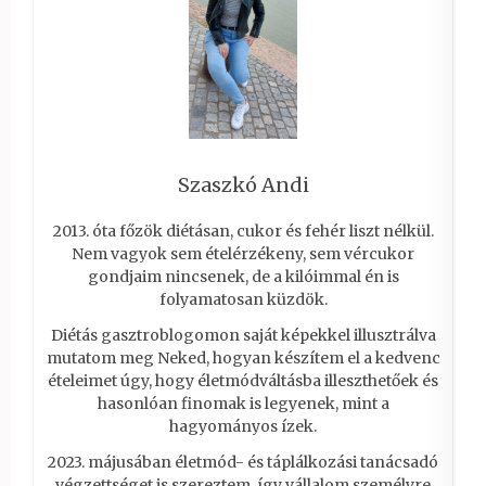
Szaszkó Andi
2013. óta főzök diétásan, cukor és fehér liszt nélkül.
Nem vagyok sem ételérzékeny, sem vércukor
gondjaim nincsenek, de a kilóimmal én is
folyamatosan küzdök.
Diétás gasztroblogomon saját képekkel illusztrálva
mutatom meg Neked, hogyan készítem el a kedvenc
ételeimet úgy, hogy életmódváltásba illeszthetőek és
hasonlóan finomak is legyenek, mint a
hagyományos ízek.
2023. májusában életmód- és táplálkozási tanácsadó
végzettséget is szereztem, így vállalom személyre