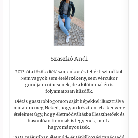
Szaszkó Andi
2013. óta főzök diétásan, cukor és fehér liszt nélkül.
Nem vagyok sem ételérzékeny, sem vércukor
gondjaim nincsenek, de a kilóimmal én is
folyamatosan küzdök.
Diétás gasztroblogomon saját képekkel illusztrálva
mutatom meg Neked, hogyan készítem el a kedvenc
ételeimet úgy, hogy életmódváltásba illeszthetőek és
hasonlóan finomak is legyenek, mint a
hagyományos ízek.
2023. májusában életmód- és táplálkozási tanácsadó