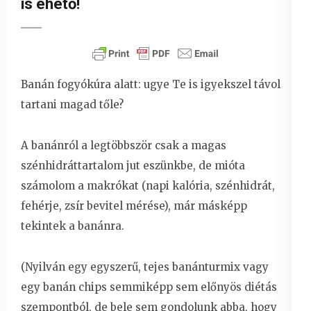
is ehető!
Banán fogyókúra alatt: ugye Te is igyekszel távol
tartani magad tőle?
A banánról a legtöbbször csak a magas
szénhidráttartalom jut eszünkbe, de mióta
számolom a makrókat (napi kalória, szénhidrát,
fehérje, zsír bevitel mérése), már másképp
tekintek a banánra.
(Nyilván egy egyszerű, tejes banánturmix vagy
egy banán chips semmiképp sem előnyös diétás
szempontból, de bele sem gondolunk abba, hogy