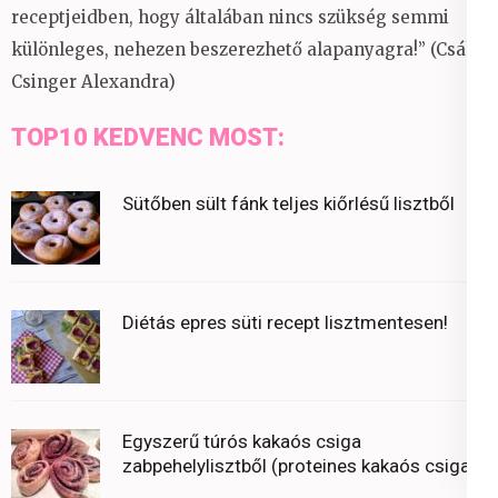
receptjeidben, hogy általában nincs szükség semmi
különleges, nehezen beszerezhető alapanyagra!” (Csáky
Csinger Alexandra)
TOP10 KEDVENC MOST:
Sütőben sült fánk teljes kiőrlésű lisztből
Diétás epres süti recept lisztmentesen!
Egyszerű túrós kakaós csiga
zabpehelylisztből (proteines kakaós csiga)