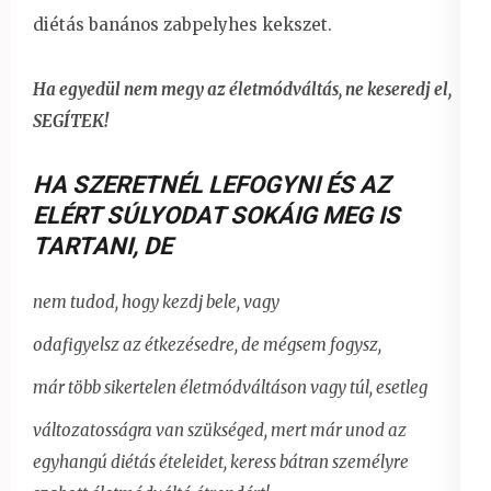
diétás banános zabpelyhes kekszet.
Ha egyedül nem megy az életmódváltás, ne keseredj el,
SEGÍTEK!
HA SZERETNÉL LEFOGYNI ÉS AZ
ELÉRT SÚLYODAT SOKÁIG MEG IS
TARTANI
,
DE
nem tudod, hogy kezdj bele, vagy
odafigyelsz az étkezésedre, de mégsem fogysz,
már több sikertelen életmódváltáson vagy túl, esetleg
változatosságra van szükséged, mert már unod az
egyhangú diétás ételeidet,
keress bátran személyre