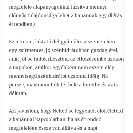
megfelelő alapanyagokkal társítva mennyi
előnyös tulajdonsága lehet a banánnak egy diétás
étrendben.)
Ez a finom, laktató déligyümölcs a szememben
egy zsírmentes, jó szénhidrátokban gazdag étel,
amit jól be tudok illeszteni az étkezésembe azokon
a napokon, amikor egyébként nem eszem elég
mennyiségű szénhidrátot uzsonna időig. Na
persze, maximum 1 db fér bele a keretbe és az is
délután.
Azt javaslom, hogy Neked se legyenek előítéleteid
a banánnal kapcsolatban: ha az étrended
megfelelően össze van állítva és a napi