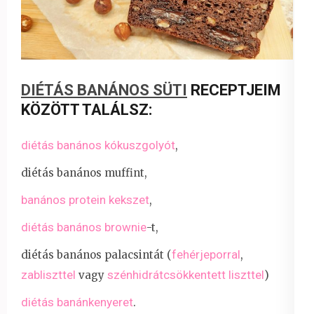
DIÉTÁS BANÁNOS SÜTI
RECEPTJEIM
KÖZÖTT TALÁLSZ:
diétás banános kókuszgolyót
,
diétás banános muffint,
banános protein kekszet
,
diétás banános brownie
-t,
fehérjeporral
diétás banános palacsintát (
,
zabliszttel
szénhidrátcsökkentett liszttel
vagy
)
diétás banánkenyeret
.