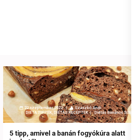
22 szeptember 2022
Szaszkó Andi
DIÉTA TIPPEK
,
DIÉTÁS RECEPTEK
Diétás Banános Süti
5 tipp, amivel a banán fogyókúra alatt