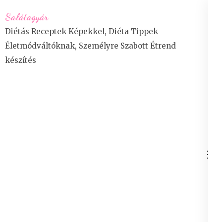
Skip
Salátagyár
to
Diétás Receptek Képekkel, Diéta Tippek
content
Életmódváltóknak, Személyre Szabott Étrend
(Press
készítés
Enter)