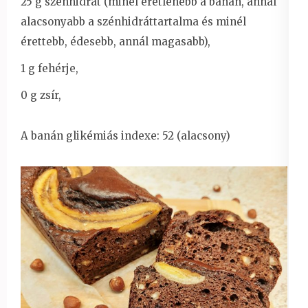
25 g szénhidrát (minél éretlenebb a banán, annál
alacsonyabb a szénhidráttartalma és minél
érettebb, édesebb, annál magasabb),
1 g fehérje,
0 g zsír,
A banán glikémiás indexe: 52 (alacsony)