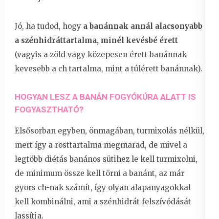
Jó, ha tudod, hogy
a banánnak annál alacsonyabb
a szénhidráttartalma, minél kevésbé érett
(vagyis a zöld vagy közepesen érett banánnak
kevesebb a ch tartalma, mint a túlérett banánnak).
HOGYAN LESZ A BANÁN FOGYÓKÚRA ALATT IS
FOGYASZTHATÓ?
Elsősorban egyben, önmagában, turmixolás nélkül,
mert így a rosttartalma megmarad, de mivel a
legtöbb diétás banános sütihez le kell turmixolni,
de minimum össze kell törni a banánt, az már
gyors ch-nak számít, így olyan alapanyagokkal
kell kombinálni, ami a szénhidrát felszívódását
lassítja.