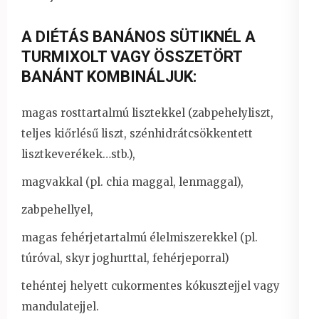
A DIÉTÁS BANÁNOS SÜTIKNÉL A
TURMIXOLT VAGY ÖSSZETÖRT
BANÁNT KOMBINÁLJUK:
magas rosttartalmú lisztekkel (zabpehelyliszt,
teljes kiőrlésű liszt, szénhidrátcsökkentett
lisztkeverékek…stb.),
magvakkal (pl. chia maggal, lenmaggal),
zabpehellyel,
magas fehérjetartalmú élelmiszerekkel (pl.
túróval, skyr joghurttal, fehérjeporral)
tehéntej helyett cukormentes kókusztejjel vagy
mandulatejjel.