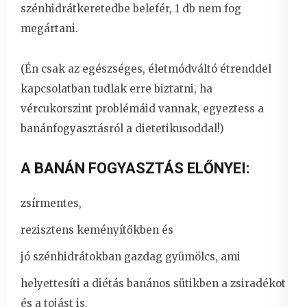
szénhidrátkeretedbe belefér, 1 db nem fog
megártani.
(Én csak az egészséges, életmódváltó étrenddel
kapcsolatban tudlak erre biztatni, ha
vércukorszint problémáid vannak, egyeztess a
banánfogyasztásról a dietetikusoddal!)
A BANÁN FOGYASZTÁS ELŐNYEI:
zsírmentes,
rezisztens keményítőkben és
jó szénhidrátokban gazdag gyümölcs, ami
helyettesíti a diétás banános sütikben a zsiradékot
és a tojást is.