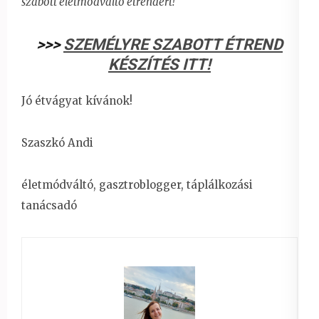
szabott életmódváltó étrendért!
>>>
SZEMÉLYRE SZABOTT ÉTREND
KÉSZÍTÉS ITT!
Jó étvágyat kívánok!
Szaszkó Andi
életmódváltó, gasztroblogger, táplálkozási
tanácsadó