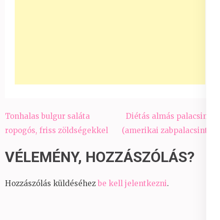
Bejegyzés
Tonhalas bulgur saláta
Diétás almás palacsinta
navigáció
ropogós, friss zöldségekkel
(amerikai zabpalacsinta)
VÉLEMÉNY, HOZZÁSZÓLÁS?
Hozzászólás küldéséhez
be kell jelentkezni
.