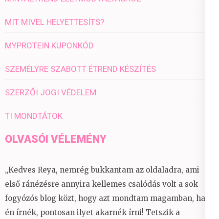
MIT MIVEL HELYETTESÍTS?
MYPROTEIN KUPONKÓD
SZEMÉLYRE SZABOTT ÉTREND KÉSZÍTÉS
SZERZŐI JOGI VÉDELEM
TI MONDTÁTOK
OLVASÓI VÉLEMÉNY
„Kedves Reya, nemrég bukkantam az oldaladra, ami
első ránézésre annyira kellemes csalódás volt a sok
fogyózós blog közt, hogy azt mondtam magamban, ha
én írnék, pontosan ilyet akarnék írni! Tetszik a