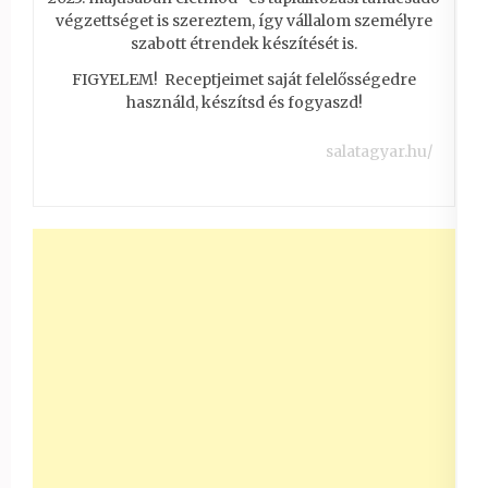
végzettséget is szereztem, így vállalom személyre
szabott étrendek készítését is.
FIGYELEM! Receptjeimet saját felelősségedre
használd, készítsd és fogyaszd!
salatagyar.hu/